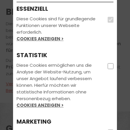
ESSENZIELL
BESTANDEN
Diese Cookies sind für grundlegende
Diese
fröhlichen Gesichter
können nur eins
Funktionen unserer Webseite
bedeuten: Sie haben bei uns den Führerschein
erforderlich.
bestanden! Wir gratulieren von ganzem Herzen und
COOKIES ANZEIGEN >
wünschen Euch
alles Gute und viel Fahrvergnügen
für die Zukunft.
STATISTIK
Du willst genauso
stolz und zufrieden aus der
Diese Cookies ermöglichen uns die
Prüfung kommen?
Wir verhelfen Dir in kürzester Zeit
Analyse der Website-Nutzung, um
zum Führerschein!
unser Angebot laufend verbessern
Vereinbare noch heute einen unverbindlichen
können. Hierfür möchten wir
Beratungstermin
!
statistische Informationen ohne
Personenbezug erheben.
COOKIES ANZEIGEN >
MARKETING
GLÜCKWUNSCH!