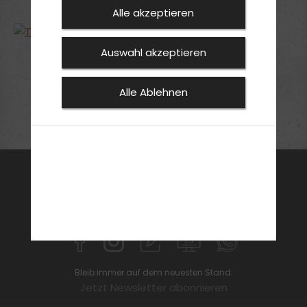
Alle akzeptieren
Auswahl akzeptieren
«
3
4
5
6
7
»
Alle Ablehnen
FAHRSCHULE
FüHRERSCHEIN
AKTUELLES
ANMELDEN
KONTAKT
SPECIALS
Bleib immer auf dem neuesten Stand:
Jetzt Newsletter abonnieren