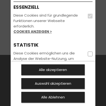
ESSENZIELL
Diese Cookies sind für grundlegende
Funktionen unserer Webseite
erforderlich.
COOKIES ANZEIGEN >
STATISTIK
Diese Cookies ermöglichen uns die
Analyse der Website-Nutzung, um
FAHRSCHULE
FüHRERSCHEIN
AKTUELLES
unser Angebot laufend verbessern
können. Hierfür möchten wir
Alle akzeptieren
ANMELDEN
KONTAKT
SPECIALS
statistische Informationen ohne
Personenbezug erheben.
Auswahl akzeptieren
COOKIES ANZEIGEN >
Alle Ablehnen
Bleib immer auf dem neuesten Stand:
MARKETING
Jetzt Newsletter abonnieren