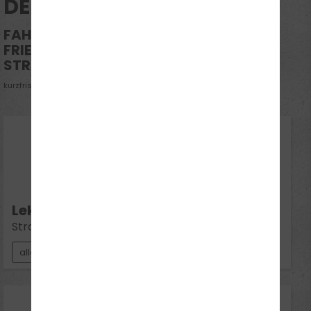
DEINE THEORIETHEMEN
FAHRSCHULE WARDENBURG,
FRIEDRICHSTRAßE / ECKE OLDENBURGER
STRAßE 246
kurzfristige Änderungen vorbehalten
10
Aug 2026
Mo 19:00 - 20:30
Lektion 4:
Straßenverkehrssysteme / Bahnübergänge
alle Klassen