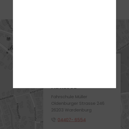
ANFAHRT
ADRESSE
Fahrschule Müller
Oldenburger Strasse 246
26203 Wardenburg
:
04407- 6554