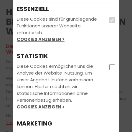
ESSENZIELL
HERZLICH WILLKOMMEN
BEI FAHRSCHULE MÜLLER IN
Diese Cookies sind für grundlegende
Funktionen unserer Webseite
WARDENBURG
erforderlich.
COOKIES ANZEIGEN >
Deinem Partner in Sachen Führerschein
Wardenburg
STATISTIK
Du möchtest den Führerschein in Wardenburg
Diese Cookies ermöglichen uns die
machen?
Analyse der Website-Nutzung, um
Wir bereiten Dich zu fairen Konditionen mit
unser Angebot laufend verbessern
modernsten Lehr- und Lernmethoden gezielt auf
können. Hierfür möchten wir
Deinem Weg zur bestandenen Fahrprüfung vor. Unser
statistische Informationen ohne
flexibles Ausbildungskonzept orientiert sich dabei ganz
Personenbezug erheben.
an Deinen individuellen Bedürfnissen.
COOKIES ANZEIGEN >
Hier kannst du Dich über die
Öffnungszeiten
und
Theoriethemen
informieren.
MARKETING