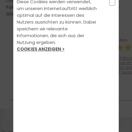
Dein Team der Fahrschule Müller
Diese Cookies werden verwendet,
Fahrschule Wardenburg, Friedrichstraße / Ecke
um unseren Internetauftritt werblich
Oldenburger Straße 246
optimal auf die Interessen des
Nutzers ausrichten zu können. Dabei
speichern wir relevante
Informationen, die sich aus der
Wansa Schingali
Julian
Nutzung ergeben.
COOKIES ANZEIGEN >
Ein großes Dankeschön an
Bei der Fahrschule Müller
das Team besonders an
habe ich meinen
Stefan mein Fahrlehrer,Ein
Führerschein g
Sehr sympathisches Team, es
bin absolut bege
war eine wirklich schöne Zeit
Ausbildung, top o
und Erfahrung in alle
sehr kompetent
Hinsichten, macht genau
gleichzeitig herz
soweiter , wie ihr jetzt seid,
menschlich. Ich 
braucht jede/r Fahrschüler/in
durchgehend das
☺️🤗 , ich kann die Fahrschule
guten Händen zu 
Müller nur empfehlen
großartiges Tea
Leidenschaft aus
vielen Dank für di