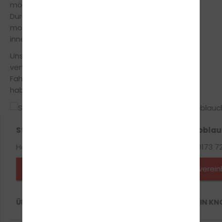
möglich auf die Führerscheinprüfung vorzubereiten.
Durch die langjährige Erfahrung und mithilfe
modernster Lehrmethoden machen wir Dich in
innerhalb kürzester Zeit fit für den Führerschein.
Unsere Fahrlehrer legen großen Wert auf einen
vertrauensvollen Umgang zwischen Fahrschüler und
Fahrlehrer, somit musst du keine Angst vor Fehlern
haben und vor strengen Oberlehrer.
Stephan Ewers
Kerstin Knobla
Handy-Nr.: 01577 322 1444
Handy-Nr.: 0173 72
Fahrlehrer*in anfragen
Termin verei
ÜBER STEPHAN EWERS
ÜBER KERSTIN K