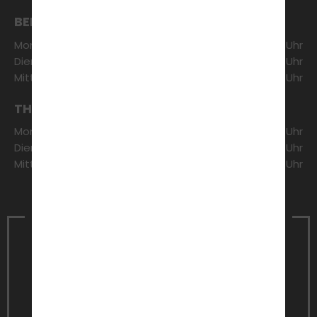
BERATUNG & ANMELDUNG
Montag:
17:00 - 19:00 Uhr
Dienstag:
17:00 - 19:00 Uhr
Mittwoch:
17:00 - 19:00 Uhr
THEORETISCHER UNTERRICHT
Montag:
19:00 - 20:30 Uhr
Dienstag:
19:00 - 20:30 Uhr
Mittwoch:
19:00 - 20:30 Uhr
Vereinbare noch heute einen
Termin
für ein unverbindliches
Beratungsgespräch