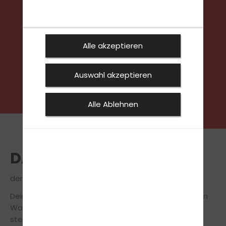
FOLGE UNS
Alle akzeptieren
Auswahl akzeptieren
Alle Ablehnen
DAS TEAM
der Fahrschule Müller in Wardenburg
Dein freundliches Fahrschulteam von unserer Filiale in
Wardenburg steht dir während der Fahrausbildung
stets zur Seite, um Dich so sicher und effizient wie