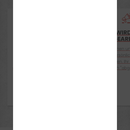
BEI UNS WERDET IHR
HIER WIR
ERNST GENOMMEN !
"ABGEARB
Bei uns werden große und
Wir nehmen un
kleine Probleme rund um das
Zeit, persönl
Fahren und darüber hinaus
einzugehen. Ihr
ernst genommen. Gemeinsam
einfach "abg
finden wir die Lösung!