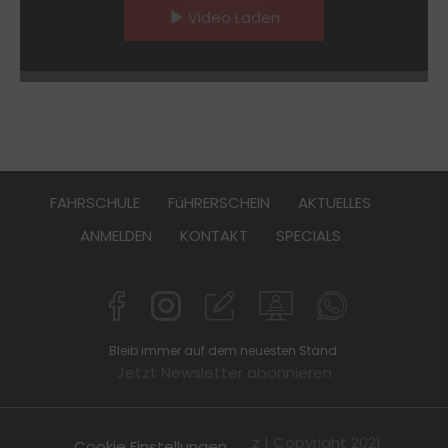
Video Laden
FAHRSCHULE
FüHRERSCHEIN
AKTUELLES
ANMELDEN
KONTAKT
SPECIALS
Bleib immer auf dem neuesten Stand:
Jetzt Newsletter abonnieren
Impressum
|
Datenschutz
| Copyright 2021
Cookie Einstellungen