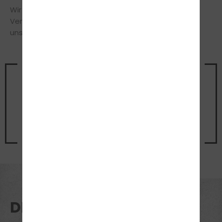
Wir stehen Dir in allen Fragen jederzeit gerne zur
Verfügung und freuen uns über Deinen Besuch in
unserer Fahrschule.
Vereinbare noch heute einen
Termin
für ein unverbindliches
Beratungsgespräch
Jetzt Termin vereinbaren
DEINE VORTEILE