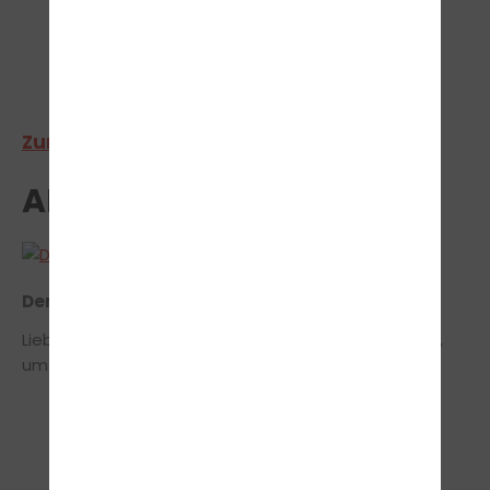
>
Zur Bestandengalerie
AKTUELLES
Der Sommer steht für Freizeit ☀️
Liebe Lenkradhelden, der Juli ist der perfekte Monat,
um beim Führerschein richtig durchzustarten. Die
langen Tage, das meist gute Wetter und die
Ferienzeit bieten ideale Voraussetzungen, um
Fahrstunden flexibel zu planen und schnell Fortschritte
zu machen. Gleichzeitig sorgen das erhöhte