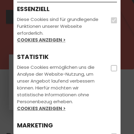
ESSENZIELL
Beratungstermin vereinbaren
Diese Cookies sind für grundlegende
Funktionen unserer Webseite
erforderlich.
COOKIES ANZEIGEN >
STATISTIK
niklas attenbrunner
Diese Cookies ermöglichen uns die
Analyse der Website-Nutzung, um
unser Angebot laufend verbessern
Ich habe gerade meinen A
können. Hierfür möchten wir
Führerschein gemacht und kann
die Fahrschule nur empfehlen.
statistische Informationen ohne
Das ganze Team ist mit Herzblut
Personenbezug erheben.
dabei und es hat einen riesen
Spaß gemacht. Vielen Dank und
COOKIES ANZEIGEN >
macht bitte genau so toll weiter
!
MARKETING