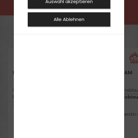
Auswahl akzeptieren
Alle Ablehnen
DEIN THEORIEUNTERRICHT
UNSER TEAM
Wardenburg, Friedrichstraße /
Ecke Oldenburger Straße 246:
Kerstin Knobla
Termine anzeigen
Hallo,
ich heiße Kerstin 